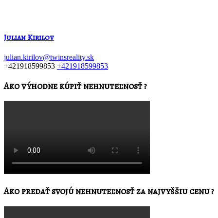
Julian Kirilov
julian.kirilov@twinsreality.sk
+421918599853
+421918599853
Ako výhodne kúpiť nehnuteľnosť ?
Ako predať svojú nehnuteľnosť za najvyššiu cenu ?