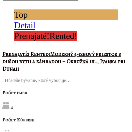
Top
Detail
Prenajaté!Rented!
Prenajaté! Rented!Moderný 4-izbový priestor s
dušou bytu a záhradou – Okružná ul., Ivanka pri
Dunaji
Hľadáte bývanie, ktoré vybočuje…
Počet izieb
4
Počet Kúpeľni