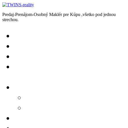
Predaj-Prenájom-Osobný Maklér pre Kúpu ,všetko pod jednou
strechou.
Predaj
Prenájom
Chcem Predať-Prenajať
Chcem Kúpiť-Prenajať
si
Kontakt
+421918599853
info@twinsreality.sk
GDPR