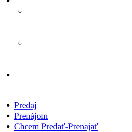
Reklamačný poriadok
Reklamačný poriadok
podľa Zákona č. 108/2024
Z. z.,
Informácie o
alternatívnom riešení
sporov
CENNÍK SLUŽIEB
REALITNEJ KANCELÁRIE
Predaj
Prenájom
Chcem Predať-Prenajať