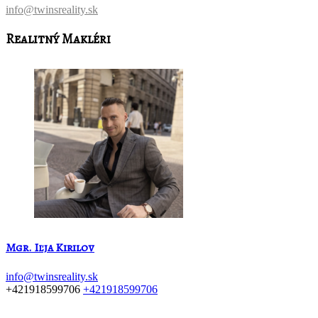
info@twinsreality.sk
Realitný Makléri
Mgr. Iľja Kirilov
info@twinsreality.sk
+421918599706
+421918599706