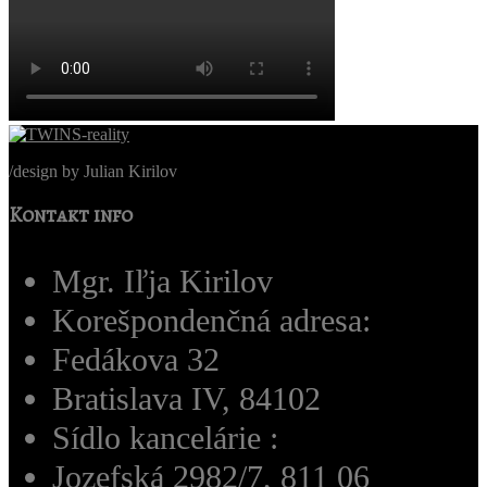
/
design by Julian Kirilov
Kontakt info
Mgr. Iľja Kirilov
Korešpondenčná adresa:
Fedákova 32
Bratislava IV, 84102
Sídlo kancelárie :
Jozefská 2982/7, 811 06