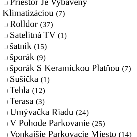
Priestor Je Vybavený
Klimatizáciou
(7)
Rolldor
(37)
Satelitná TV
(1)
šatnik
(15)
šporák
(9)
šporák S Keramickou Platňou
(7)
Sušička
(1)
Tehla
(12)
Terasa
(3)
Umývačka Riadu
(24)
V Pohode Parkovanie
(25)
Vonkajšie Parkovacie Miesto
(14)