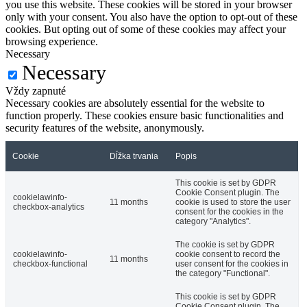
you use this website. These cookies will be stored in your browser
only with your consent. You also have the option to opt-out of these
cookies. But opting out of some of these cookies may affect your
browsing experience.
Necessary
Necessary
Vždy zapnuté
Necessary cookies are absolutely essential for the website to
function properly. These cookies ensure basic functionalities and
security features of the website, anonymously.
Cookie
Dĺžka trvania
Popis
This cookie is set by GDPR
Cookie Consent plugin. The
cookielawinfo-
11 months
cookie is used to store the user
checkbox-analytics
consent for the cookies in the
category "Analytics".
The cookie is set by GDPR
cookielawinfo-
cookie consent to record the
11 months
checkbox-functional
user consent for the cookies in
the category "Functional".
This cookie is set by GDPR
Cookie Consent plugin. The