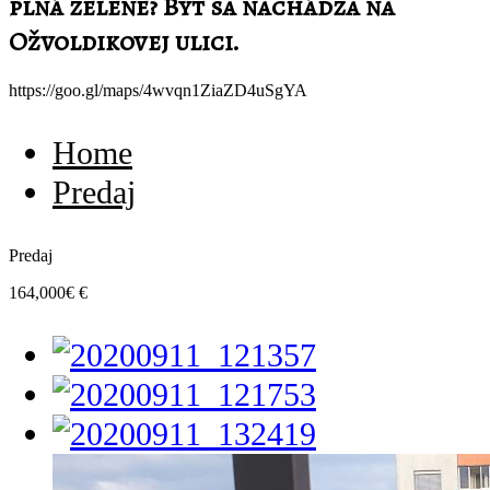
plná zelene? Byt sa nachádza na
Ožvoldikovej ulici.
https://goo.gl/maps/4wvqn1ZiaZD4uSgYA
Home
Predaj
Predaj
164,000€ €