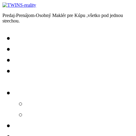
Predaj-Prenájom-Osobný Maklér pre Kúpu ,všetko pod jednou
strechou.
Predaj
Prenájom
Chcem Predať-Prenajať
Chcem Kúpiť-Prenajať
si
Kontakt
+421918599853
info@twinsreality.sk
GDPR