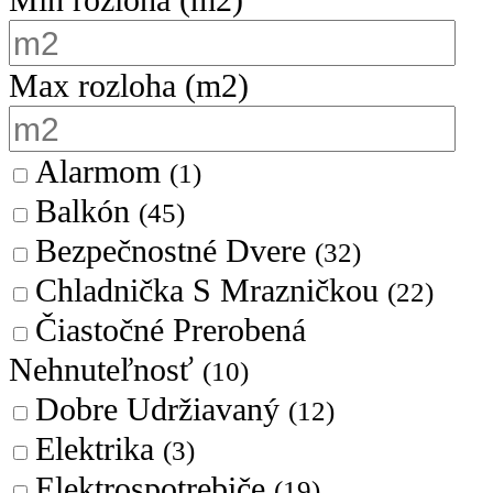
Min rozloha
(m2)
Max rozloha
(m2)
Alarmom
(1)
Balkón
(45)
Bezpečnostné Dvere
(32)
Chladnička S Mrazničkou
(22)
Čiastočné Prerobená
Nehnuteľnosť
(10)
Dobre Udržiavaný
(12)
Elektrika
(3)
Elektrospotrebiče
(19)