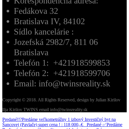
Korešpondenčná adresa:
Fedákova 32
Bratislava IV, 84102
Sídlo kancelárie :
Jozefská 2982/7, 811 06
Bratislava
Telefón 1: +421918599853
Telefón 2: +421918599706
Email: info@twinsreality.sk
Copyright © 2018. All Rights Reserved, design by Julian Kirilov
Ilja Kirilov TWINS email info@twinsreality.sk
Predané!!?Predáme veľkometrážny 1 izbový Investičný byt na
Šancovej (Pavlače) super cena ! : 118 000,-€
Predané ✅Predáme