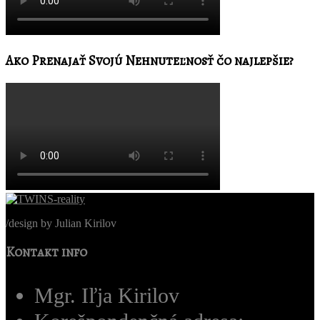
Ako Prenajať Svojú Nehnuteľnosť čo najlepšie?
/
design by Julian Kirilov
Kontakt info
Mgr. Iľja Kirilov