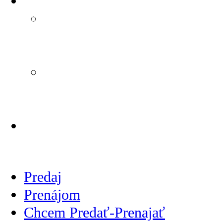
Reklamačný poriadok
Reklamačný poriadok
podľa Zákona č. 108/2024
Z. z.,
Informácie o
alternatívnom riešení
sporov
CENNÍK SLUŽIEB
REALITNEJ KANCELÁRIE
Predaj
Prenájom
Chcem Predať-Prenajať