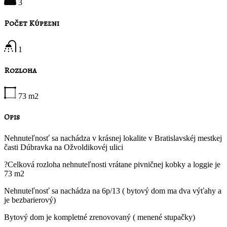
3
Počet Kúpeľni
1
Rozloha
73
m2
Opis
Nehnuteľnosť sa nachádza v krásnej lokalite v Bratislavskéj mestkej
časti Dúbravka na Ožvoldikovéj ulici
?Celková rozloha nehnuteľnosti vrátane pivničnej kobky a loggie je
73 m2
Nehnuteľnosť sa nachádza na 6p/13 ( bytový dom ma dva výťahy a
je bezbarierový)
Bytový dom je kompletné zrenovovaný ( menené stupačky)