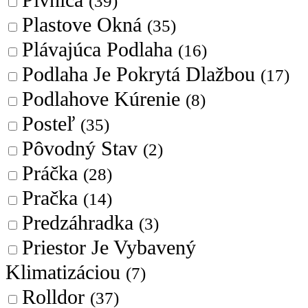
Pivnica
(39)
Plastove Okná
(35)
Plávajúca Podlaha
(16)
Podlaha Je Pokrytá Dlažbou
(17)
Podlahove Kúrenie
(8)
Posteľ
(35)
Pôvodný Stav
(2)
Práčka
(28)
Pračka
(14)
Predzáhradka
(3)
Priestor Je Vybavený
Klimatizáciou
(7)
Rolldor
(37)