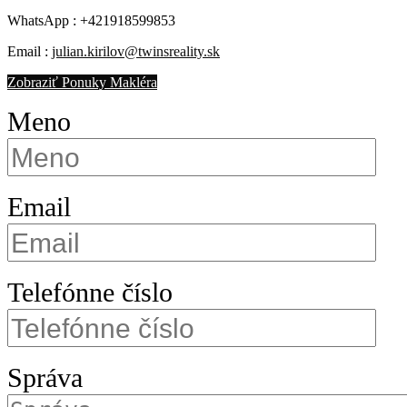
WhatsApp :
+421918599853
Email :
julian.kirilov@twinsreality.sk
Zobraziť Ponuky Makléra
Meno
Email
Telefónne číslo
Správa