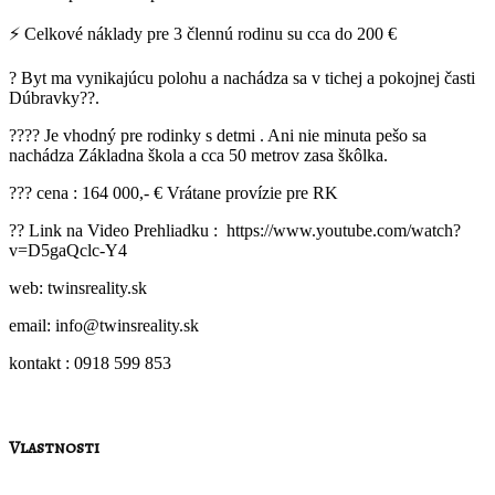
⚡ Celkové náklady pre 3 člennú rodinu su cca do 200 €
? Byt ma vynikajúcu polohu a nachádza sa v tichej a pokojnej časti
Dúbravky??.
?‍?‍?‍? Je vhodný pre rodinky s detmi . Ani nie minuta pešo sa
nachádza Základna škola a cca 50 metrov zasa škôlka.
??? cena : 164 000,- € Vrátane provízie pre RK
?? Link na Video Prehliadku : https://www.youtube.com/watch?
v=D5gaQclc-Y4
web: twinsreality.sk
email: info@twinsreality.sk
kontakt : 0918 599 853
Vlastnosti