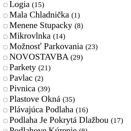
Logia
(15)
Mala Chladnička
(1)
Menene Stupacky
(8)
Mikrovlnka
(14)
Možnosť Parkovania
(23)
NOVOSTAVBA
(29)
Parkety
(21)
Pavlac
(2)
Pivnica
(39)
Plastove Okná
(35)
Plávajúca Podlaha
(16)
Podlaha Je Pokrytá Dlažbou
(17)
Podlahove Kúrenie
(8)