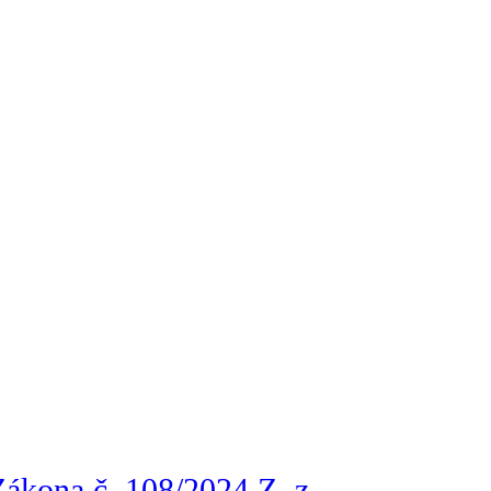
vnom riešení sporov
J KANCELÁRIE
ákona č. 108/2024 Z. z.,