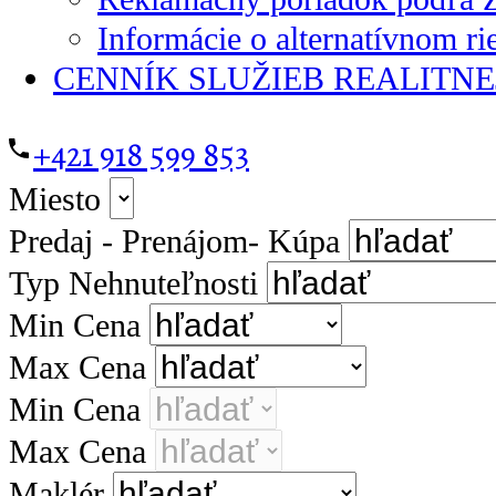
Informácie o alternatívnom ri
CENNÍK SLUŽIEB REALITN
+421 918 599 853
Miesto
Predaj - Prenájom- Kúpa
Typ Nehnuteľnosti
Min Cena
Max Cena
Min Cena
Max Cena
Maklér