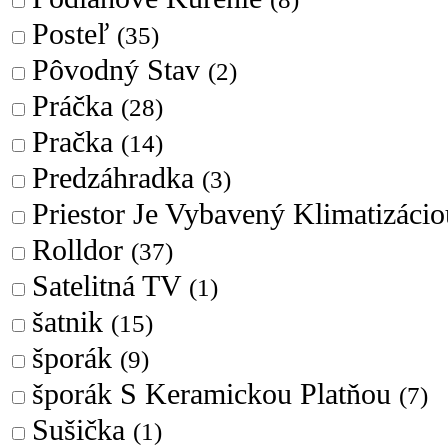
Posteľ
(35)
Pôvodný Stav
(2)
Práčka
(28)
Pračka
(14)
Predzáhradka
(3)
Priestor Je Vybavený Klimatizáci
Rolldor
(37)
Satelitná TV
(1)
šatnik
(15)
šporák
(9)
šporák S Keramickou Platňou
(7)
Sušička
(1)