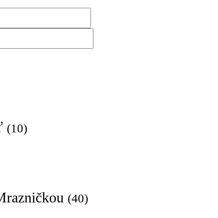
sť
(10)
 Mrazničkou
(40)