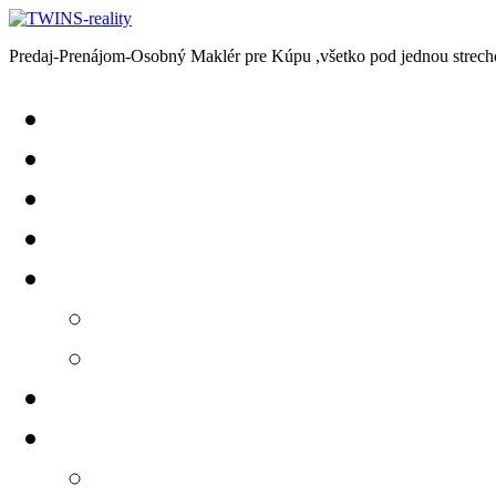
Predaj-Prenájom-Osobný Maklér pre Kúpu ,všetko pod jednou strech
Predaj
Prenájom
Chcem Predať-Prenajať
Chcem Kúpiť-Prenajať si
Kontakt
+421918599853
info@twinsreality.sk
GDPR
Reklamačný poriadok
Reklamačný poriadok pod