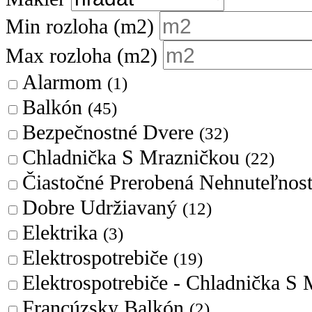
Min rozloha
(m2)
Max rozloha
(m2)
Alarmom
(1)
Balkón
(45)
Bezpečnostné Dvere
(32)
Chladnička S Mrazničkou
(22)
Čiastočné Prerobená Nehnuteľno
Dobre Udržiavaný
(12)
Elektrika
(3)
Elektrospotrebiče
(19)
Elektrospotrebiče - Chladnička S
Francúzsky Balkón
(2)