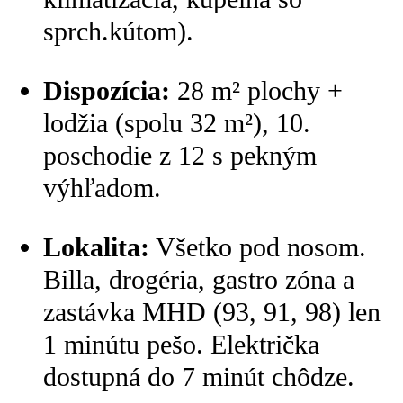
sprch.kútom).
Dispozícia:
28 m² plochy +
lodžia (spolu 32 m²), 10.
poschodie z 12 s pekným
výhľadom.
Lokalita:
Všetko pod nosom.
Billa, drogéria, gastro zóna a
zastávka MHD (93, 91, 98) len
1 minútu pešo. Električka
dostupná do 7 minút chôdze.