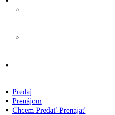
Reklamačný poriadok
Reklamačný poriadok
podľa Zákona č. 108/2024
Z. z.,
Informácie o
alternatívnom riešení
sporov
CENNÍK SLUŽIEB
REALITNEJ KANCELÁRIE
Predaj
Prenájom
Chcem Predať-Prenajať