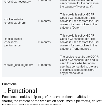
11 months
cookies is used to store the
checkbox-necessary
user consent for the cookies in
the category "Necessary".
This cookie is set by GDPR
Cookie Consent plugin. The
cookielawinfo-
11 months
cookie is used to store the user
checkbox-others
consent for the cookies in the
category "Other.
This cookie is set by GDPR
cookielawinfo-
Cookie Consent plugin. The
checkbox-
11 months
cookie is used to store the user
performance
consent for the cookies in the
category "Performance".
The cookie is set by the GDPR
Cookie Consent plugin and is
used to store whether or not
viewed_cookie_policy
11 months
user has consented to the use
of cookies. It does not store
any personal data.
Functional
Functional
Functional cookies help to perform certain functionalities like
sharing the content of the website on social media platforms, collect