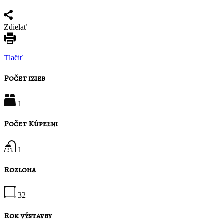
Zdielať
Tlačiť
Počet izieb
1
Počet Kúpeľni
1
Rozloha
32
Rok výstavby