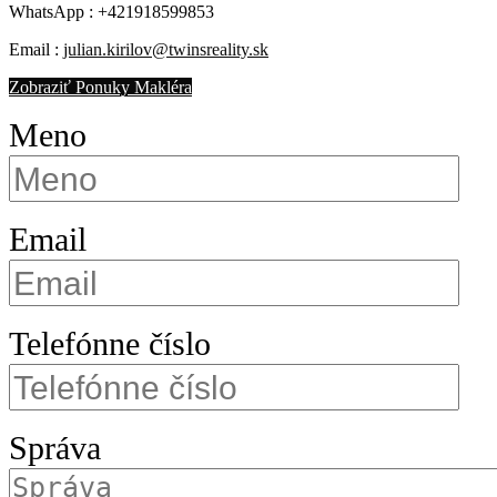
WhatsApp :
+421918599853
Email :
julian.kirilov@twinsreality.sk
Zobraziť Ponuky Makléra
Meno
Email
Telefónne číslo
Správa