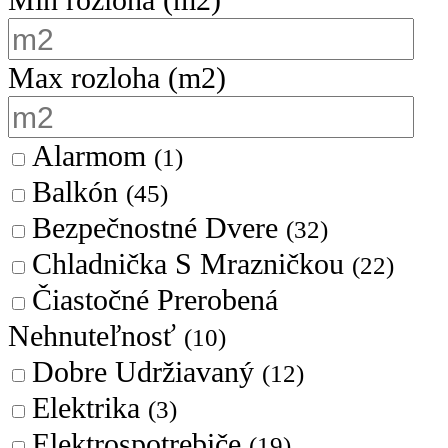
Min rozloha
(m2)
Max rozloha
(m2)
Alarmom
(1)
Balkón
(45)
Bezpečnostné Dvere
(32)
Chladnička S Mrazničkou
(22)
Čiastočné Prerobená
Nehnuteľnosť
(10)
Dobre Udržiavaný
(12)
Elektrika
(3)
Elektrospotrebiče
(19)