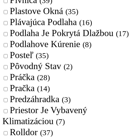
Pivnica
(39)
Plastove Okná
(35)
Plávajúca Podlaha
(16)
Podlaha Je Pokrytá Dlažbou
(17)
Podlahove Kúrenie
(8)
Posteľ
(35)
Pôvodný Stav
(2)
Práčka
(28)
Pračka
(14)
Predzáhradka
(3)
Priestor Je Vybavený
Klimatizáciou
(7)
Rolldor
(37)