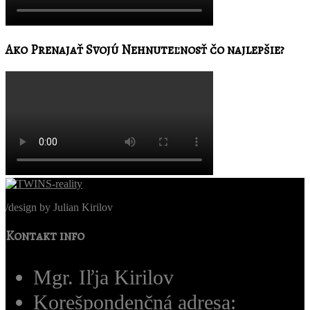
Ako Prenajať Svojú Nehnuteľnosť čo najlepšie?
/
design by Julian Kirilov
Kontakt info
Mgr. Iľja Kirilov
Korešpondenčná adresa: