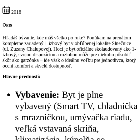
2018
Opis
Hľadáš bývanie, kde máš všetko po ruke? Ponúkam na prenájom
kompletne zariadený 1-izbový byt v obľúbenej lokalite Slnečnice
(ul. Zuzany Chalupovej). Hoci je byt oficiálne skolaudovaný ako 1-
izbový, svojou dispozíciou a rozlohou môže pre niekoho pôsobiť
skôr ako garzónka – ide však o ideálnu voľbu pre jednotlivca, ktorý
ocení komfort a skvelú dostupnosť.
Hlavné prednosti:
Vybavenie:
Byt je plne
vybavený (Smart TV, chladnička
s mrazničkou, umývačka riadu,
veľká vstavaná skriňa,
klimatizácia, kúpelňa so