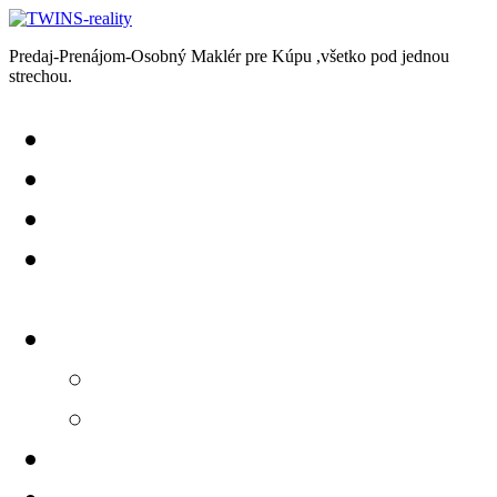
Predaj-Prenájom-Osobný Maklér pre Kúpu ,všetko pod jednou
strechou.
Predaj
Prenájom
Chcem Predať-Prenajať
Chcem Kúpiť-Prenajať
si
Kontakt
+421918599853
info@twinsreality.sk
GDPR