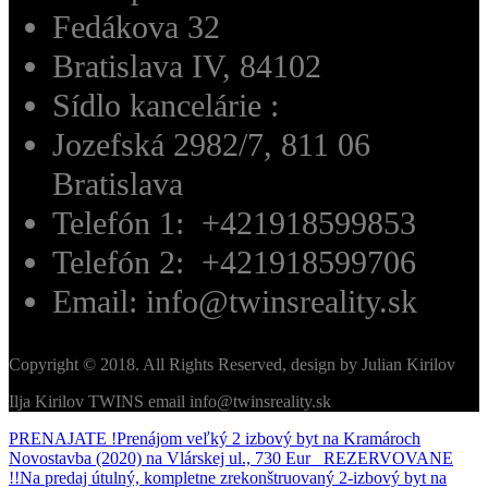
Fedákova 32
Bratislava IV, 84102
Sídlo kancelárie :
Jozefská 2982/7, 811 06
Bratislava
Telefón 1: +421918599853
Telefón 2: +421918599706
Email: info@twinsreality.sk
Copyright © 2018. All Rights Reserved, design by Julian Kirilov
Ilja Kirilov TWINS email info@twinsreality.sk
PRENAJATE !Prenájom veľký 2 izbový byt na Kramároch
Novostavba (2020) na Vlárskej ul., 730 Eur
REZERVOVANE
!!Na predaj útulný, kompletne zrekonštruovaný 2-izbový byt na